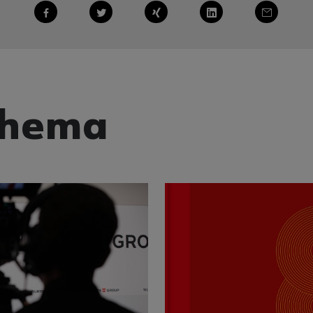
teilen
tweet
teilen
mitteilen
mail
Thema