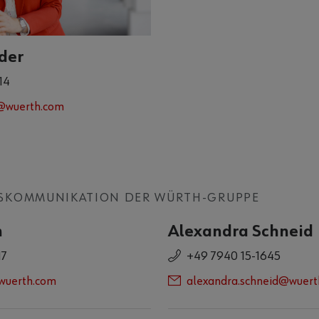
der
14
r@wuerth.com
SKOMMUNIKATION DER WÜRTH-GRUPPE
n
Alexandra Schneid
17
+49 7940 15-1645
@wuerth.com
alexandra.schneid@wuert