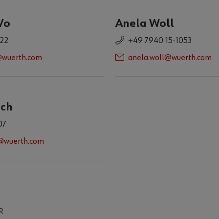
Vo
Anela Woll
022
+49 7940 15-1053
@wuerth.com
anela.woll@wuerth.com
sch
07
@wuerth.com
R