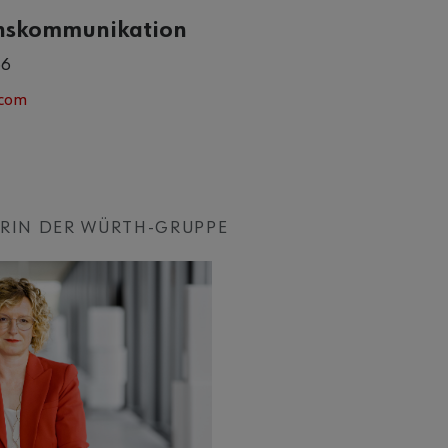
nskommunikation
86
.com
ERIN DER WÜRTH-GRUPPE